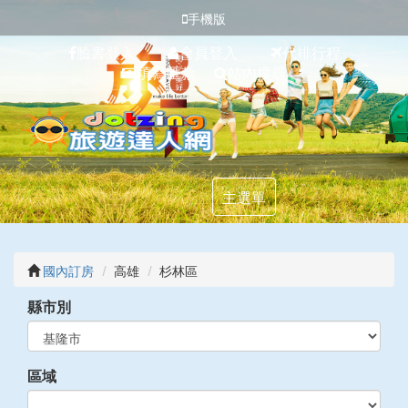
手機版
臉書登入
會員登入
代排行程
填寫匯款
站內搜尋
主選單
國內訂房
高雄
杉林區
縣市別
區域