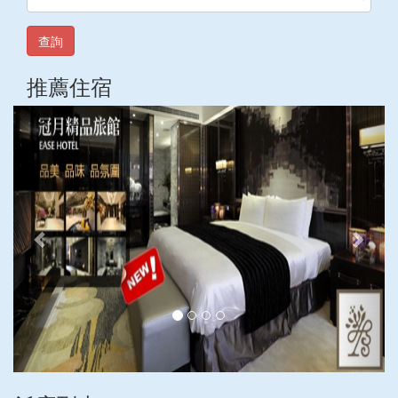
查詢
推薦住宿
上
下
一
一
張
張