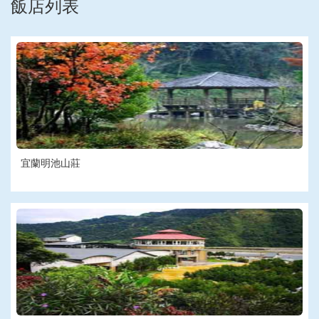
飯店列表
宜蘭明池山莊