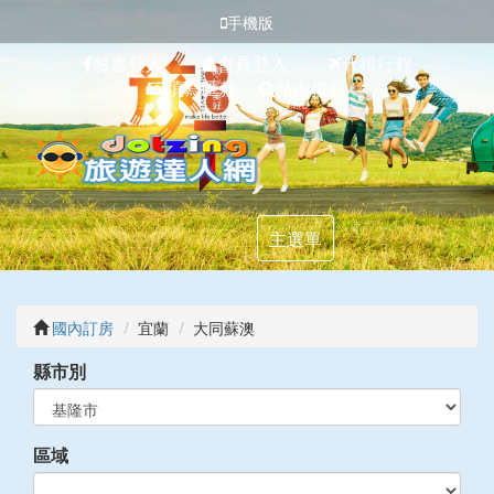
手機版
臉書登入
會員登入
代排行程
填寫匯款
站內搜尋
主選單
國內訂房
宜蘭
大同蘇澳
縣市別
區域