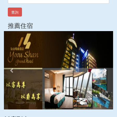
查詢
推薦住宿
上
下
一
一
張
張