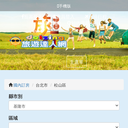
手機版
臉書登入
會員登入
代排行程
填寫匯款
站內搜尋
主選單
國內訂房
台北市
松山區
縣市別
區域