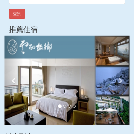
查詢
推薦住宿
上
下
一
一
張
張