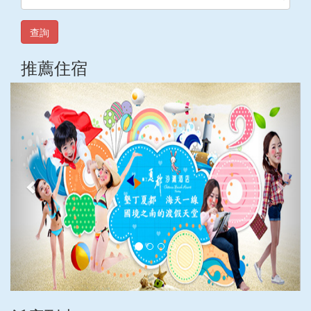
查詢
推薦住宿
上
下
一
一
張
張