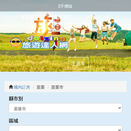
手機版
臉書登入
會員登入
代排行程
填寫匯款
站內搜尋
主選單
國內訂房
苗栗
苗栗市
縣市別
區域