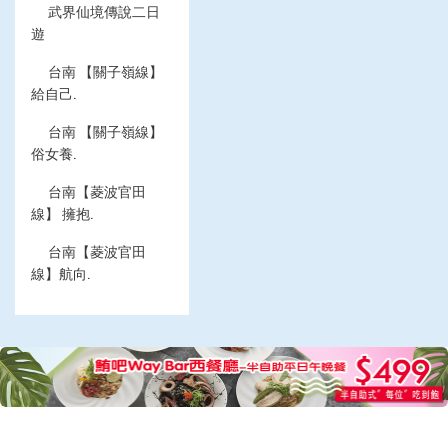
武界仙境傳說二日
遊
台南 【關子嶺線】
給自己.
台南 【關子嶺線】
俗女養.
台南【菱波官田
線】 擁抱.
台南【菱波官田
線】航向.