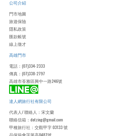
公司介紹
門市地圖
旅遊保險
隱私政策
匯款帳號
線上徵才
高雄門市
電話：(07)334-2333
傳真：(07)338-2797
高雄市苓雅區興中一路246號
達人網旅行社有限公司
代表人/ 聯絡人：宋文蘭
聯絡信箱：dotzing@gmail.com
甲種旅行社：交觀甲字 03133 號
品保協會字第高0487號