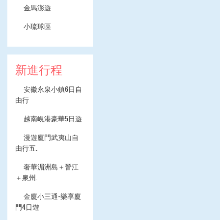
金馬澎遊
小琉球區
新進行程
安徽永泉小鎮6日自
由行
越南峴港豪華5日遊
漫遊廈門武夷山自
由行五.
奢華湄洲島＋晉江
＋泉州.
金廈小三通-樂享廈
門4日遊