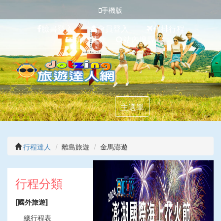
手機版
臉書登入
會員登入
代排行程
填寫匯款
站內搜尋
主選單
行程達人
離島旅遊
金馬澎遊
上
下
一
一
行程分類
張
張
[國外旅遊]
總行程表