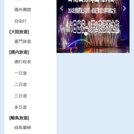
國外團體
自由行
[大陸旅遊]
廈門旅遊
[國內旅遊]
總行程表
一日遊
二日遊
三日遊
多日遊
[離島旅遊]
綠島蘭嶼