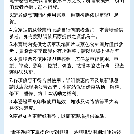
電子憑證遺失或造成被第三方兌換，所造成損失，須由
消費者承擔，恕不補發。
3.請於優惠期間內使用完畢，逾期後將依規定辦理退
貨。
4.店家定價及營業時段請自行向業者查詢，本賣場僅供
參考。如有變動請依店家提供之資訊為主。
5.本賣場內提供之店家現場圖片或菜色食材圖片僅供參
考，實際會依季節變化有所調整，請以現場提供為準。
6.本賣場票券使用後即時核銷，若任意重複使用、重
製、塗改、影印、複製、偽造、散播等違法行為，經查
獲移送法辦。
7.各項優惠不得合併使用，詳細優惠內容及最新訊息，
請以店家現場公告為準，本網站保留優惠活動、解釋、
修正、暫停、終止本活動之權利。
8.本憑證重複印製使用無效，如涉及偽造情節重大者，
將依法追究。
9.商品如有更新或調整，以商家現場提供為準。
*電子憑證下單後會收到簡訊，憑簡訊點開網址連結後