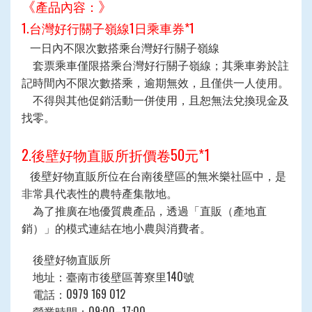
《
》
產品內容：
1.台灣好行關子嶺線1日乘車券*1
一日內不限次數搭乘台灣好行關子嶺線
套票乘車僅限搭乘台灣好行關子嶺線；其乘車劵於註
記時間內不限次數搭乘，逾期無效，且僅供一人使用。
不得與其他促銷活動一併使用，且恕無法兌換現金及
找零。
2.後壁好物直販所折價卷50元*1
後壁好物直販所位在台南後壁區的無米樂社區中，是
非常具代表性的農特產集散地。
為了推廣在地優質農產品，透過「直販（產地直
銷）」的模式連結在地小農與消費者。
後壁好物直販所
地址：臺南市後壁區菁寮里140號
電話：0979 169 012
營業時間：09:00–17:00