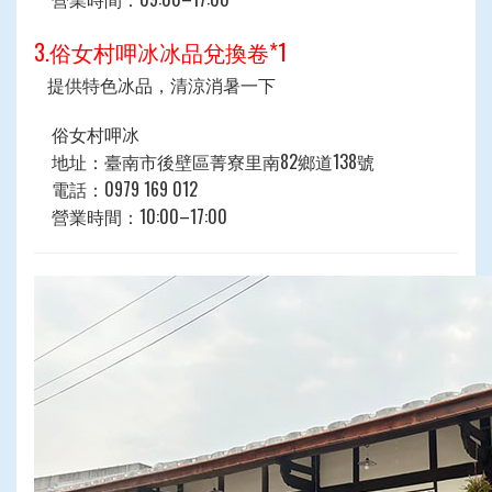
3.俗女村呷冰冰品兌換卷*1
提供特色冰品，清涼消暑一下
俗女村呷冰
地址：臺南市後壁區菁寮里南82鄉道138號
電話：0979 169 012
營業時間：
10:00–17:00