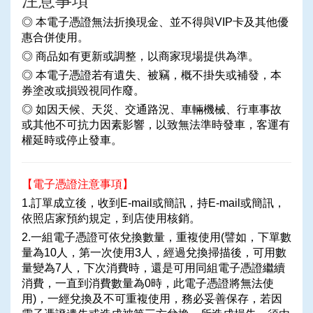
◎ 本電子憑證無法折換現金、並不得與VIP卡及其他優
惠合併使用。
◎ 商品如有更新或調整，以商家現場提供為準。
◎ 本電子憑證若有遺失、被竊，概不掛失或補發，本
券塗改或損毀視同作廢。
◎ 如因天候、天災、交通路況、車輛機械、行車事故
或其他不可抗力因素影響，以致無法準時發車，客運有
權延時或停止發車。
【電子憑證注意事項】
1.訂單成立後，收到E-mail或簡訊，持E-mail或簡訊，
依照店家預約規定，到店使用核銷。
2.一組電子憑證可依兌換數量，重複使用(譬如，下單數
量為10人，第一次使用3人，經過兌換掃描後，可用數
量變為7人，下次消費時，還是可用同組電子憑證繼續
消費，一直到消費數量為0時，此電子憑證將無法使
用)，一經兌換及不可重複使用，務必妥善保存，若因