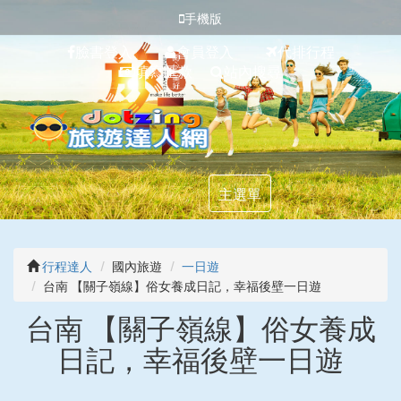
手機版
臉書登入
會員登入
代排行程
填寫匯款
站內搜尋
主選單
行程達人
國內旅遊
一日遊
台南 【關子嶺線】俗女養成日記，幸福後壁一日遊
台南 【關子嶺線】俗女養成
日記，幸福後壁一日遊