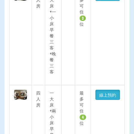
房
床
可
+一
住
小
3
床
位
早
餐
三
客
+晚
餐
三
客
Previous
Next
四
一
最
線上預約
人
大
多
房
床
可
+兩
住
小
4
床
位
早