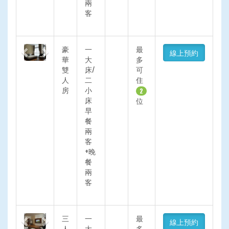
兩
客
Previous
Next
豪
一
最
線上預約
華
大
多
雙
床/
可
人
二
住
房
小
2
床
位
早
餐
兩
客
+晚
餐
兩
客
Previous
Next
三
一
最
線上預約
人
大
多