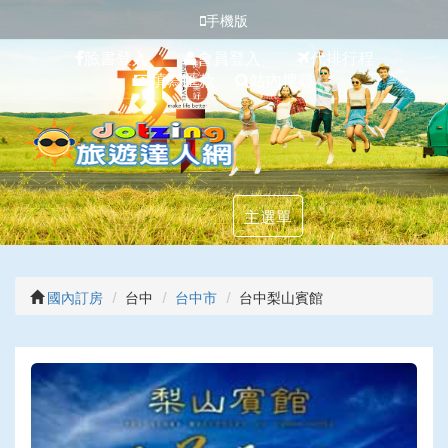
手機版
臉書登入
會員登入
代排行程
填寫匯款
站內搜尋
主選單
國內訂房
台中
台中市
台中梨山賓館