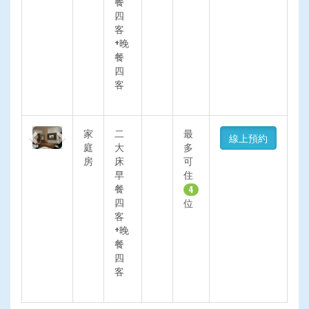
餐
四
客
+晚
餐
四
客
Previous
Next
家
二
最
線上預約
庭
大
多
房
床
可
早
住
餐
4
四
位
客
+晚
餐
四
客