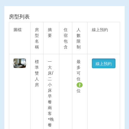
房型列表
圖檔
房
摘
住
人
線上預約
型
要
宿
數
名
包
限
稱
含
制
Previous
Next
標
一
最
線上預約
準
大
多
雙
床/
可
人
二
住
房
小
2
床
位
早
餐
兩
客
+晚
餐