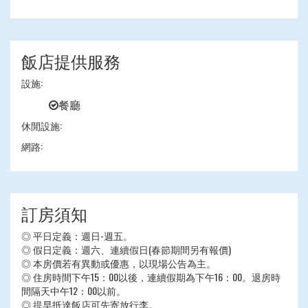
飯店提供服務
設施:
餐廳
休閒設施:
網路:
訂房須知
◎ 平日定義：週日-週五。
◎ 假日定義：週六、連續假日(春節期間另有報價)
◎ 本房價若有異動或優惠，以現場公告為主。
◎ 住房時間下午15：00以後，連續假期為下午16：00。退房時
間隔天中午12：00以前。
◎ 提早抵達飯店可先寄放行李。