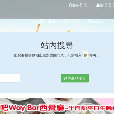
臉書登入
會員登
國外旅遊
國內訂房
票券達人
站內搜尋
如您要搜尋劍湖山主題樂園門票，只需輸入"
劍
"即可。
站內商品搜尋