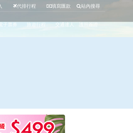
入
代排行程
填寫匯款
站內搜尋
電子票券
旅遊行程
交通達人
護照簽證