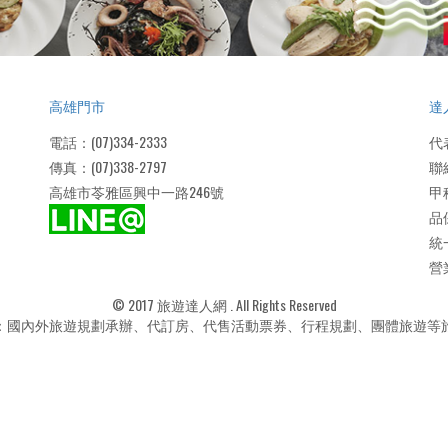
高雄門市
達
電話：(07)334-2333
代
傳真：(07)338-2797
聯絡
高雄市苓雅區興中一路246號
甲
品
統
營業
© 2017 旅遊達人網 . All Rights Reserved
：國內外旅遊規劃承辦、代訂房、代售活動票券、行程規劃、團體旅遊等