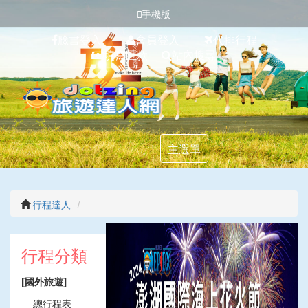
手機版
臉書登入
會員登入
代排行程
填寫匯款
站內搜尋
主選單
行程達人
上
下
一
一
行程分類
張
張
[國外旅遊]
總行程表