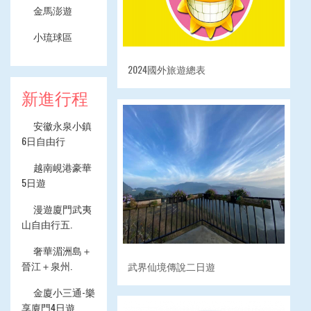
金馬澎遊
小琉球區
2024國外旅遊總表
新進行程
安徽永泉小鎮
6日自由行
越南峴港豪華
5日遊
漫遊廈門武夷
山自由行五.
奢華湄洲島＋
晉江＋泉州.
武界仙境傳說二日遊
金廈小三通-樂
享廈門4日遊