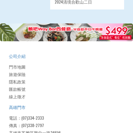
2024清境合歡山二日
公司介紹
門市地圖
旅遊保險
隱私政策
匯款帳號
線上徵才
高雄門市
電話：(07)334-2333
傳真：(07)338-2797
高雄市苓雅區興中一路246號