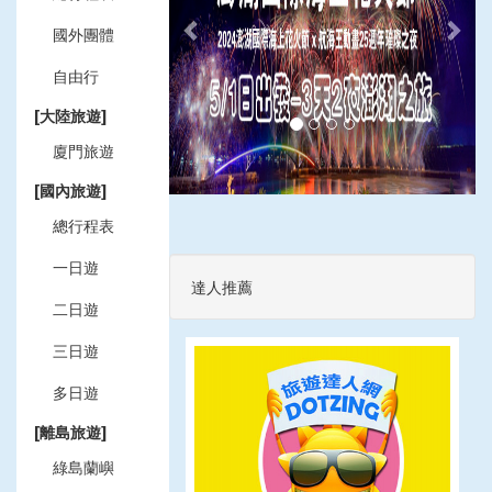
國外團體
自由行
[大陸旅遊]
廈門旅遊
[國內旅遊]
總行程表
一日遊
達人推薦
二日遊
三日遊
多日遊
[離島旅遊]
綠島蘭嶼