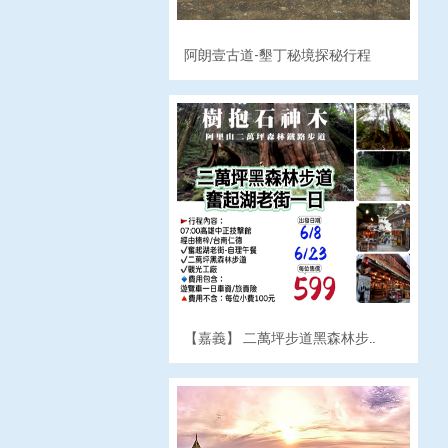
阿朗壹古道-墾丁秘境探秘行程
【嘉義】 二萬坪步道黑森林步..