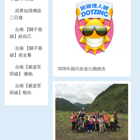
武界仙境傳說
二日遊
台南 【關子嶺
線】給自己.
台南 【關子嶺
線】俗女養.
台南【菱波官
2026年國內旅遊出團總表
田線】 擁抱.
台南【菱波官
田線】航向.