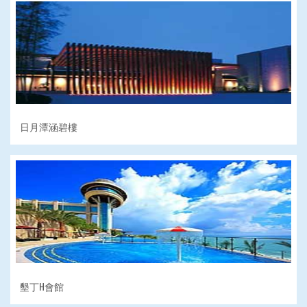
日月潭涵碧樓
墾丁H會館