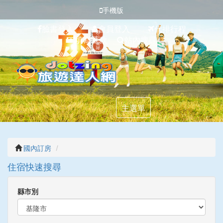
手機版
臉書登入
會員登入
代排行程
填寫匯款
站內搜尋
主選單
國內訂房
住宿快速搜尋
縣市別