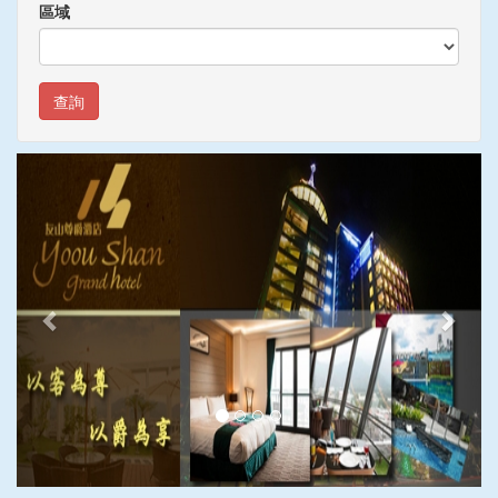
區域
查詢
上
下
一
一
張
張