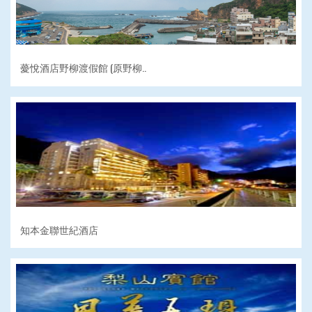
薆悅酒店野柳渡假館 (原野柳..
知本金聯世紀酒店