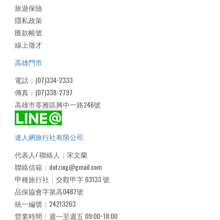
旅遊保險
隱私政策
匯款帳號
線上徵才
高雄門市
電話：(07)334-2333
傳真：(07)338-2797
高雄市苓雅區興中一路246號
達人網旅行社有限公司
代表人/ 聯絡人：宋文蘭
聯絡信箱：dotzing@gmail.com
甲種旅行社：交觀甲字 03133 號
品保協會字第高0487號
統一編號：24213263
營業時間：週一至週五 09:00~18:00