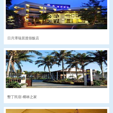
日月潭瑞居渡假飯店
墾丁民宿-椰林之家