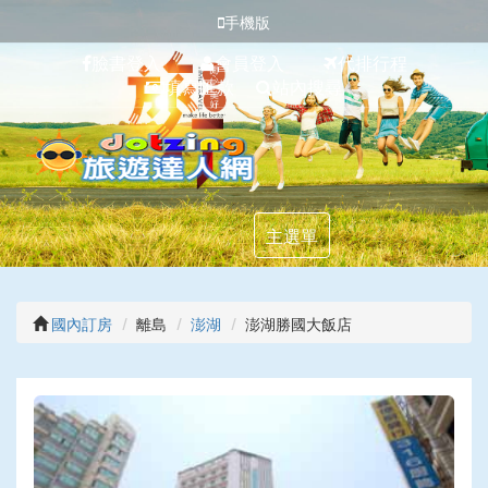
手機版
臉書登入
會員登入
代排行程
填寫匯款
站內搜尋
主選單
國內訂房
離島
澎湖
澎湖勝國大飯店