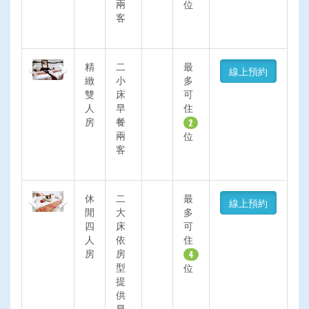
兩
位
客
Previous
Next
精
二
最
線上預約
緻
小
多
雙
床
可
人
早
住
房
餐
2
兩
位
客
Previous
Next
休
二
最
線上預約
閒
大
多
四
床
可
人
依
住
房
房
4
型
位
提
供
早