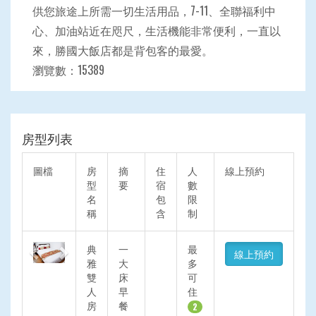
供您旅途上所需一切生活用品，7-11、全聯福利中
心、加油站近在咫尺，生活機能非常便利，一直以
來，勝國大飯店都是背包客的最愛。
瀏覽數：15389
房型列表
圖檔
房
摘
住
人
線上預約
型
要
宿
數
名
包
限
稱
含
制
Previous
Next
典
一
最
線上預約
雅
大
多
雙
床
可
人
早
住
房
餐
2