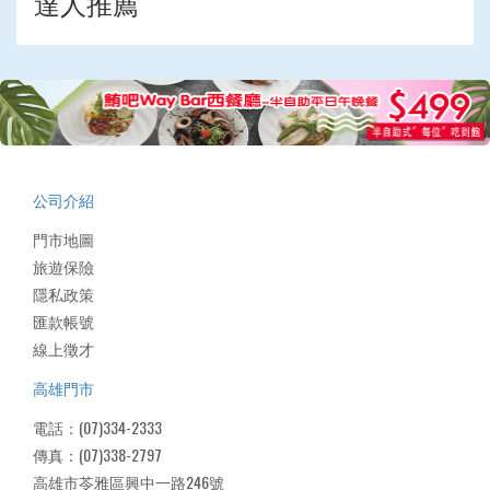
達人推薦
公司介紹
門市地圖
旅遊保險
隱私政策
匯款帳號
線上徵才
高雄門市
電話：(07)334-2333
傳真：(07)338-2797
高雄市苓雅區興中一路246號