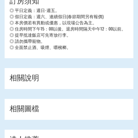
訂房須知
◎ 平日定義：週日-週五。
◎ 假日定義：週六、連續假日(春節期間另有報價)
◎ 本房價若有異動或優惠，以現場公告為主。
◎ 住房時間下午15：00以後。退房時間隔天中午12：00以前。
◎ 提早抵達飯店可先寄放行李。
◎ 請勿攜帶寵物。
◎ 全面禁止酒、吸煙、嚼檳榔。
相關說明
相關圖檔