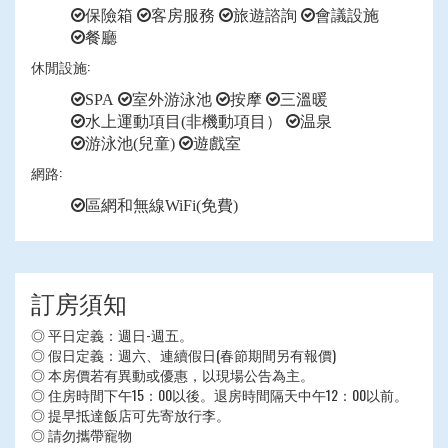
保險箱
客房服務
旅遊諮詢
會議設施
餐廳
休閒設施:
SPA
室外游泳池
按摩
三溫暖
水上運動項目(非機動項目）
温泉
游泳池(兒童)
遊戲室
網路:
區網和無線WiFi(免費)
訂房須知
◎ 平日定義：週日-週五。
◎ 假日定義：週六、連續假日(春節期間另有報價)
◎ 本房價若有異動或優惠，以現場公告為主。
◎ 住房時間下午15：00以後。退房時間隔天中午12：00以前。
◎ 提早抵達飯店可先寄放行李。
◎ 請勿攜帶寵物