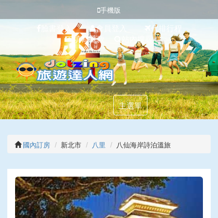
手機版
臉書登入
會員登入
代排行程
填寫匯款
站內搜尋
主選單
國內訂房
新北市
八里
八仙海岸詩泊溫旅