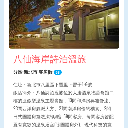
八仙海岸詩泊溫旅
分區:新北市 客房數:
58
住址：新北市八里區下罟里下罟子1-6號
飯店簡介：八仙詩泊溫旅位於大唐溫泉物語會館二
樓的渡假型溫泉主題會館，13間和洋房典雅舒適、
23間西洋房氣派大方、21間南洋房儉約樸實、2間
日式團體房寬敞潔靜總計59間客房。每間客房皆配
置有寬敞的溫泉浴室(除團體房外)、現代科技的寬