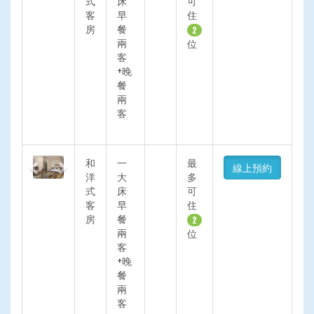
式
床
可
客
早
住
房
餐
2
兩
位
客
+晚
餐
兩
客
Previous
Next
和
一
最
線上預約
洋
大
多
式
床
可
客
早
住
房
餐
2
兩
位
客
+晚
餐
兩
客