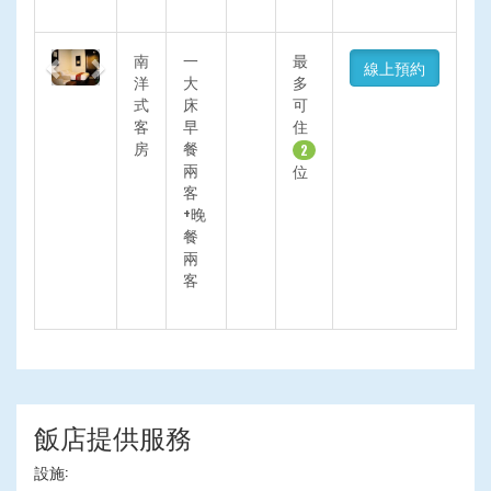
Previous
Next
南
一
最
線上預約
洋
大
多
式
床
可
客
早
住
房
餐
2
兩
位
客
+晚
餐
兩
客
飯店提供服務
設施: