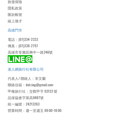
旅遊保險
隱私政策
匯款帳號
線上徵才
高雄門市
電話：(07)334-2333
傳真：(07)338-2797
高雄市苓雅區興中一路246號
達人網旅行社有限公司
代表人/ 聯絡人：宋文蘭
聯絡信箱：dotzing@gmail.com
甲種旅行社：交觀甲字 03133 號
品保協會字第高0487號
統一編號：24213263
營業時間：週一至週五 09:00~18:00