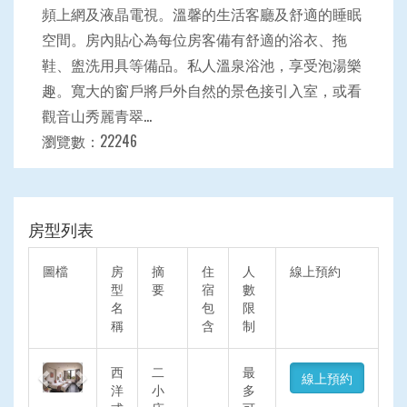
頻上網及液晶電視。溫馨的生活客廳及舒適的睡眠
空間。房內貼心為每位房客備有舒適的浴衣、拖
鞋、盥洗用具等備品。私人溫泉浴池，享受泡湯樂
趣。寬大的窗戶將戶外自然的景色接引入室，或看
觀音山秀麗青翠...
瀏覽數：22246
房型列表
圖檔
房
摘
住
人
線上預約
型
要
宿
數
名
包
限
稱
含
制
Previous
Next
西
二
最
線上預約
洋
小
多