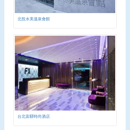
北投水美溫泉會館
台北富驛時尚酒店