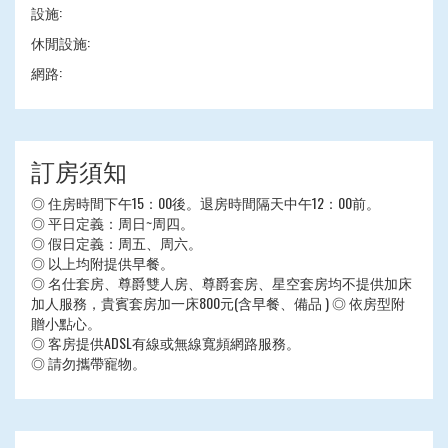
設施:
休閒設施:
網路:
訂房須知
◎ 住房時間下午15：00後。退房時間隔天中午12：00前。
◎ 平日定義：周日~周四。
◎ 假日定義：周五、周六。
◎ 以上均附提供早餐。
◎ 名仕套房、尊爵雙人房、尊爵套房、星空套房均不提供加床
加人服務，貴賓套房加一床800元(含早餐、備品 ) ◎ 依房型附
贈小點心。
◎ 客房提供ADSL有線或無線寬頻網路服務。
◎ 請勿攜帶寵物。