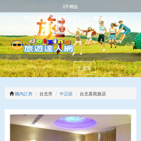
手機版
臉書登入
會員登入
代排行程
填寫匯款
站內搜尋
主選單
國內訂房
台北市
中正區
台北喜苑旅店