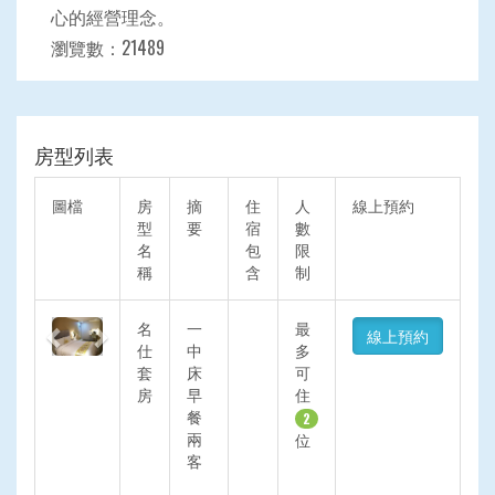
心的經營理念。
瀏覽數：21489
房型列表
圖檔
房
摘
住
人
線上預約
型
要
宿
數
名
包
限
稱
含
制
Previous
Next
名
一
最
線上預約
仕
中
多
套
床
可
房
早
住
餐
2
兩
位
客