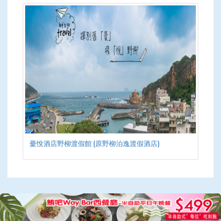
薆悅酒店野柳渡假館 (原野柳泊逸渡假酒店)