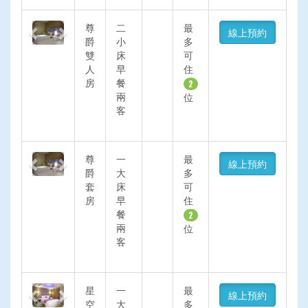
Previous
Next
尊
二
最
線上預約
爵
小
多
雙
床
可
人
早
住
房
餐
2
兩
位
客
Previous
Next
尊
一
最
線上預約
爵
大
多
套
床
可
房
早
住
餐
2
兩
位
客
Previous
Next
星
一
最
線上預約
空
大
多