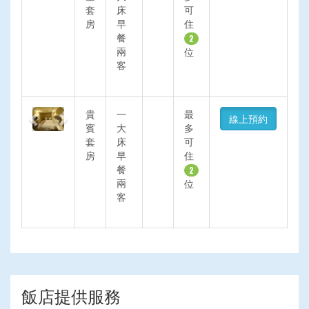
套
床
可
房
早
住
餐
2
兩
位
客
Previous
Next
貴
一
最
線上預約
賓
大
多
套
床
可
房
早
住
餐
2
兩
位
客
飯店提供服務