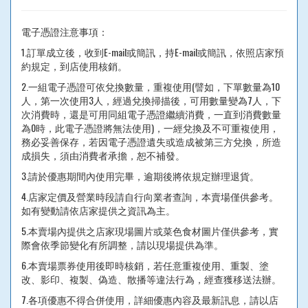
電子憑證注意事項：
1.訂單成立後，收到E-mail或簡訊，持E-mail或簡訊，依照店家預
約規定，到店使用核銷。
2.一組電子憑證可依兌換數量，重複使用(譬如，下單數量為10
人，第一次使用3人，經過兌換掃描後，可用數量變為7人，下
次消費時，還是可用同組電子憑證繼續消費，一直到消費數量
為0時，此電子憑證將無法使用)，一經兌換及不可重複使用，
務必妥善保存，若因電子憑證遺失或造成被第三方兌換，所造
成損失，須由消費者承擔，恕不補發。
3.請於優惠期間內使用完畢，逾期後將依規定辦理退貨。
4.店家定價及營業時段請自行向業者查詢，本賣場僅供參考。
如有變動請依店家提供之資訊為主。
5.本賣場內提供之店家現場圖片或菜色食材圖片僅供參考，實
際會依季節變化有所調整，請以現場提供為準。
6.本賣場票券使用後即時核銷，若任意重複使用、重製、塗
改、影印、複製、偽造、散播等違法行為，經查獲移送法辦。
7.各項優惠不得合併使用，詳細優惠內容及最新訊息，請以店