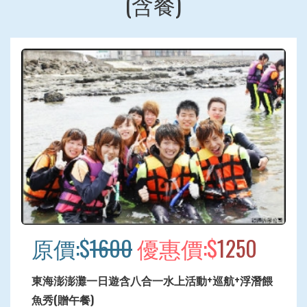
(含餐)
原價:$
1600
優惠價:$
1250
東海澎澎灘一日遊含八合一水上活動+巡航+浮潛餵
魚秀(贈午餐)