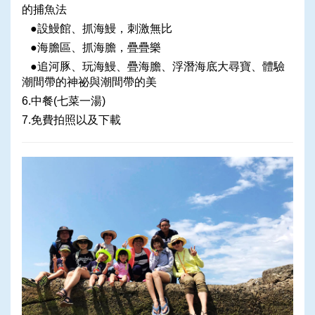
的捕魚法
●設鰻館、抓海鰻，刺激無比
●海膽區、抓海膽，疊疊樂
●追河豚、玩海鰻、疊海膽、浮潛海底大尋寶、體驗
潮間帶的神祕與潮間帶的美
6.中餐(七菜一湯)
7.免費拍照以及下載