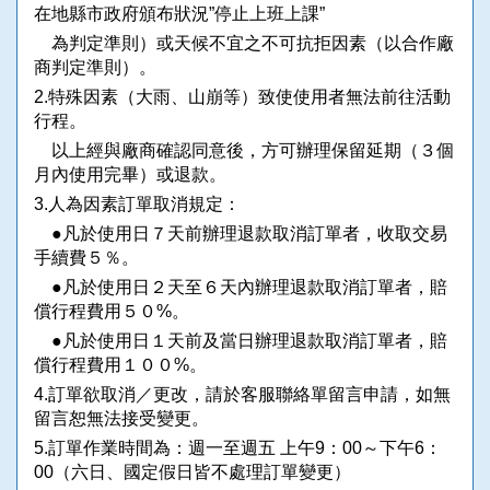
在地縣市政府頒布狀況”停止上班上課”
為判定準則）或天候不宜之不可抗拒因素（以合作廠
商判定準則）。
2.特殊因素（大雨、山崩等）致使使用者無法前往活動
行程。
以上經與廠商確認同意後，方可辦理保留延期（３個
月內使用完畢）或退款。
3.人為因素訂單取消規定：
●凡於使用日７天前辦理退款取消訂單者，收取交易
手續費５％。
●凡於使用日２天至６天內辦理退款取消訂單者，賠
償行程費用５０%。
●凡於使用日１天前及當日辦理退款取消訂單者，賠
償行程費用１００%。
4.訂單欲取消／更改，請於客服聯絡單留言申請，如無
留言恕無法接受變更。
5.訂單作業時間為：週一至週五 上午9：00～下午6：
00（六日、國定假日皆不處理訂單變更）