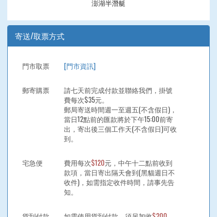
澎湖半潛艇
寄送/取票方式
門市取票
[門市資訊]
郵寄購票
請七天前完成付款並聯絡我們，掛號
費每次$35元。
郵局寄送時間週一至週五(不含假日)，
當日12點前的匯款將於下午15:00前寄
出，寄出後三個工作天(不含假日)可收
到。
宅急便
費用每次
$120
元，中午十二點前收到
款項，當日寄出隔天會到(黑貓週日不
收件)，如需指定收件時間，請事先告
知。
貨到付款
如需使用貨到付款，須另加收
$200