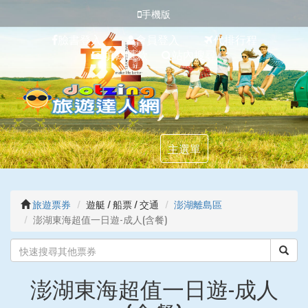
手機版
臉書登入
會員登入
代排行程
填寫匯款
站內搜尋
主選單
旅遊票券
遊艇 / 船票 / 交通
澎湖離島區
澎湖東海超值一日遊-成人(含餐)
澎湖東海超值一日遊-成人