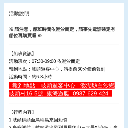
活動說明
※ 請注意，船班時間依潮汐而定，請事先電話確定有
船位再購買喔 ※
【船班資訊
】
活動班次：07:30-09:00 依潮汐而定
報到地點：岐頭遊客中心，請提前30分鐘前報到
活動時間：約6-8小時
報到地點：
岐頭遊客中心 澎湖縣白沙鄉
岐頭村16-5號 銀海遊艇 0937-629-424
【行程內容
】
1.歧頭碼頭至鳥嶼島來回船資
2.島嶼巡航：岐頭港出發到員貝後山三大景點介紹：會