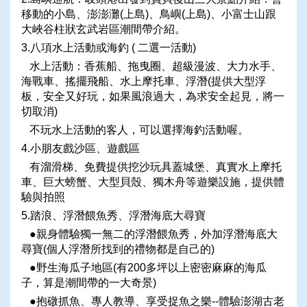
移動的小島、澎澎灘(上島)、鳥嶼(上島)、小富士山跟
大峽谷柱狀玄武岩區潮間帶介紹。
3.八項水上活動或海釣 ( 二選一活動)
水上活動：香蕉船、拖曳圈、超級漫波、大力水手、
海戰車、搖擺飛船、水上摩托車、浮潛(提供大型浮
板，安全又好玩，如果風浪過大，為求安全起見，將一
切取消)
不玩水上活動的客人，可以選擇海釣活動喔。
4.小朋友戲沙區、遊戲區
有溜滑梯、免費提供挖沙玩具蓋城堡、真實水上摩托
車、巨大螃蟹、大型貝殼、獨木舟等遊樂設施，提供體
驗與拍照
5.踏浪、浮潛餵魚秀、浮潛海底大尋寶
●親身體驗獨一無二的浮潛餵魚秀，外加浮潛海底大
尋寶(個人浮潛所找到的禮物都是自己的)
●野生海瓜子地區(有200多坪以上密密麻麻的海瓜
子，算是潮間帶的一大奇景)
●抱礅抓魚、專人教導、享受捉魚之樂--體驗澎湖古老