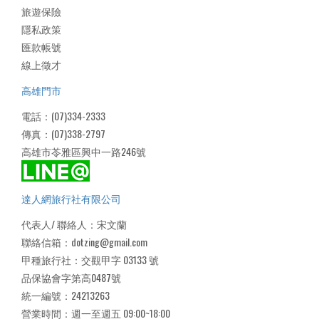
旅遊保險
隱私政策
匯款帳號
線上徵才
高雄門市
電話：(07)334-2333
傳真：(07)338-2797
高雄市苓雅區興中一路246號
達人網旅行社有限公司
代表人/ 聯絡人：宋文蘭
聯絡信箱：dotzing@gmail.com
甲種旅行社：交觀甲字 03133 號
品保協會字第高0487號
統一編號：24213263
營業時間：週一至週五 09:00~18:00