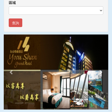
區域
查詢
上
下
一
一
張
張