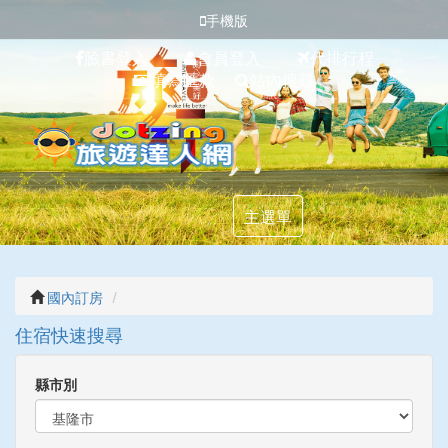
手機版
臉書登入
會員登入
代排行程
填寫匯款
站內搜尋
主選單
國內訂房
住宿快速搜尋
縣市別