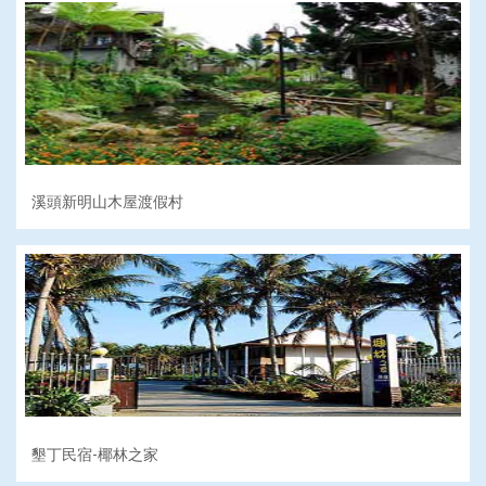
溪頭新明山木屋渡假村
墾丁民宿-椰林之家