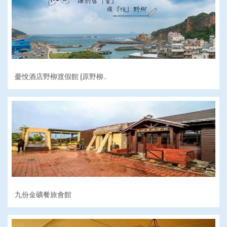
薆悅酒店野柳渡假館 (原野柳..
九份金礦餐旅會館