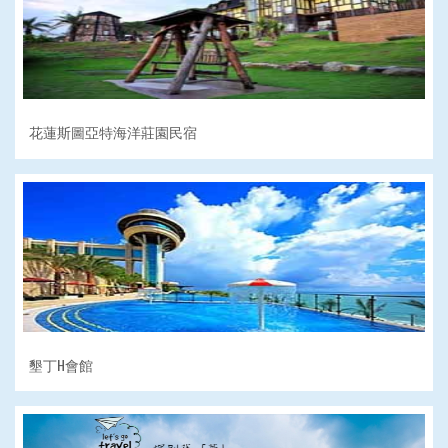
花蓮斯圖亞特海洋莊園民宿
墾丁H會館