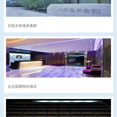
北投水美溫泉會館
台北富驛時尚酒店