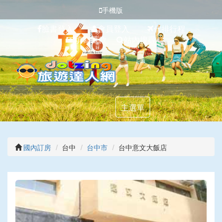
手機版
臉書登入
會員登入
代排行程
填寫匯款
站內搜尋
主選單
國內訂房
台中
台中市
台中意文大飯店