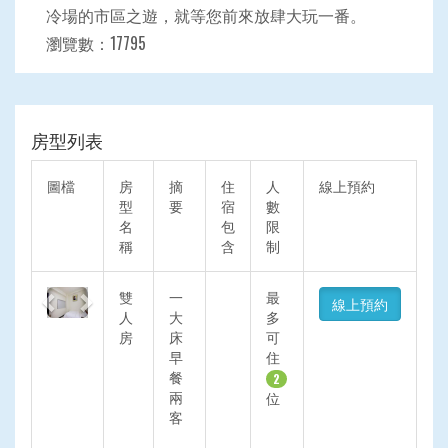
冷場的市區之遊，就等您前來放肆大玩一番。
瀏覽數：17795
房型列表
圖檔
房
摘
住
人
線上預約
型
要
宿
數
名
包
限
稱
含
制
Previous
Next
雙
一
最
線上預約
人
大
多
房
床
可
早
住
餐
2
兩
位
客