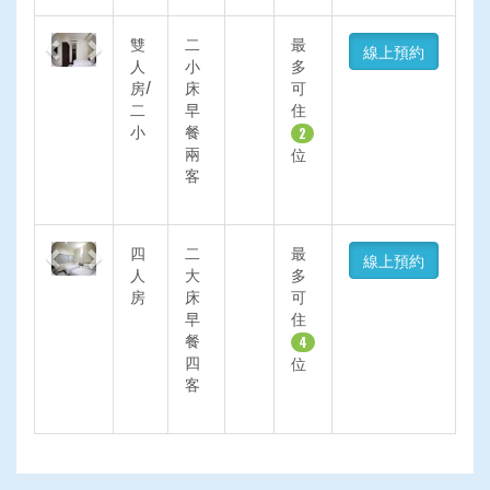
Previous
Next
雙
二
最
線上預約
人
小
多
房/
床
可
二
早
住
小
餐
2
兩
位
客
Previous
Next
四
二
最
線上預約
人
大
多
房
床
可
早
住
餐
4
四
位
客