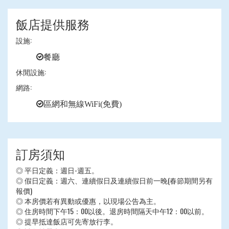
飯店提供服務
設施:
餐廳
休閒設施:
網路:
區網和無線WiFi(免費)
訂房須知
◎ 平日定義：週日-週五。
◎ 假日定義：週六、連續假日及連續假日前一晚(春節期間另有
報價)
◎ 本房價若有異動或優惠，以現場公告為主。
◎ 住房時間下午15：00以後。退房時間隔天中午12：00以前。
◎ 提早抵達飯店可先寄放行李。