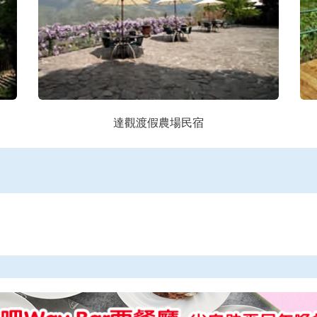
達觀渡假農場民宿