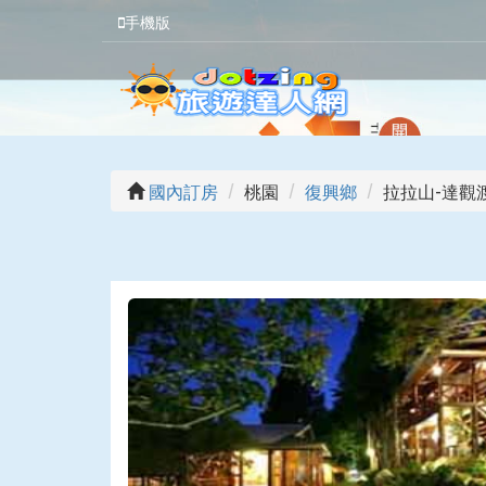
手機版
國內訂房
桃園
復興鄉
拉拉山-達觀