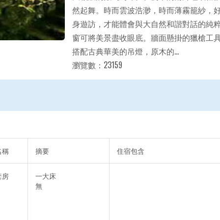
然起舞。時而雲波浩渺，時而薄霧籠紗，
身遊訪，才能體會與大自然和諧對話的純
窗可將美景盡收眼底。牆面懸掛的獵槍工
搭配古典華美的吊燈，原木的...
瀏覽數：23159
名稱
摘要
住宿包含
套房
一大床
無