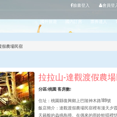
臉書登入
會員登
國外旅遊
國內訂房
票券達人
渡假農場民宿
拉拉山-達觀渡假農場
分區:桃園 客房數:
住址：桃園縣復興鄉上巴陵神木路189號
飯店簡介：達觀渡假農場民宿裡有漫天夕
天籟般的蟲鳴鳥啼。在偶來的雨鈴蛙唱裡