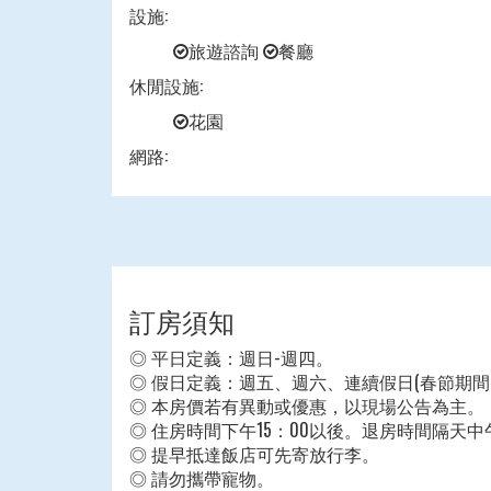
設施:
旅遊諮詢
餐廳
休閒設施:
花園
網路:
訂房須知
◎ 平日定義：週日-週四。
◎ 假日定義：週五、週六、連續假日(春節期間
◎ 本房價若有異動或優惠，以現場公告為主。
◎ 住房時間下午15：00以後。退房時間隔天中午
◎ 提早抵達飯店可先寄放行李。
◎ 請勿攜帶寵物。