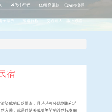
入
代排行程
填寫匯款
站內搜尋
電子票券
旅遊行程
交通達人
護照簽證
民宿
霞渲染成的日落驚奇，且時時可聆聽到那宛若
恬然入睡，或是伴隨著萬葉婆娑的沙然協奏翩