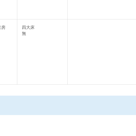
套房
四大床
無