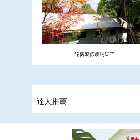
達觀渡假農場民宿
達人推薦