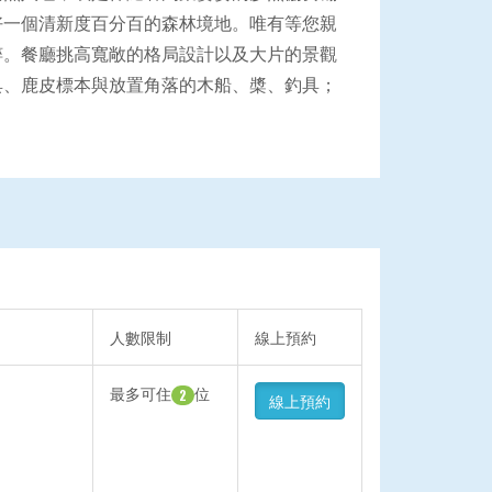
好一個清新度百分百的森林境地。唯有等您親
粹。餐廳挑高寬敞的格局設計以及大片的景觀
具、鹿皮標本與放置角落的木船、槳、釣具；
人數限制
線上預約
最多可住
位
2
線上預約