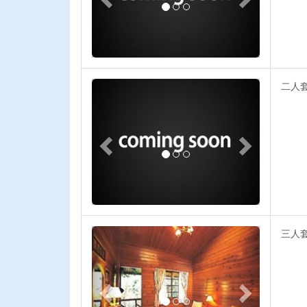
Previous
Next
二人
Previous
Next
三人