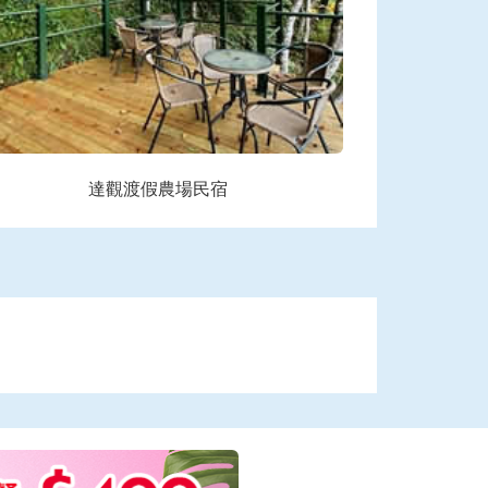
達觀渡假農場民宿