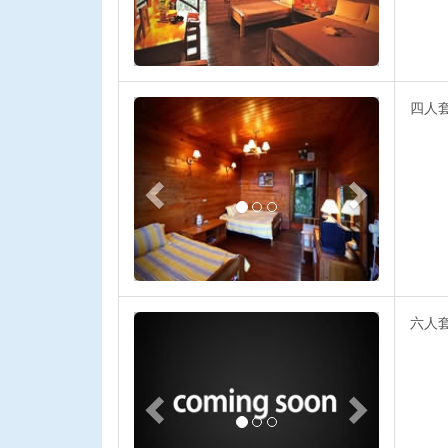
Previous
Next
四人
Previous
Next
六人