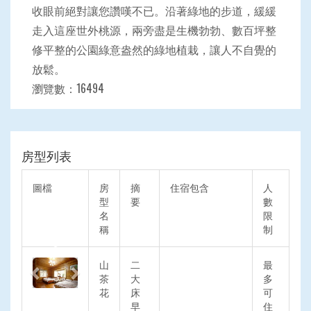
收眼前絕對讓您讚嘆不已。沿著綠地的步道，緩緩
走入這座世外桃源，兩旁盡是生機勃勃、數百坪整
修平整的公園綠意盎然的綠地植栽，讓人不自覺的
放鬆。
瀏覽數：16494
房型列表
圖檔
房
摘
住宿包含
人
型
要
數
名
限
稱
制
Previous
Next
山
二
最
茶
大
多
花
床
可
早
住