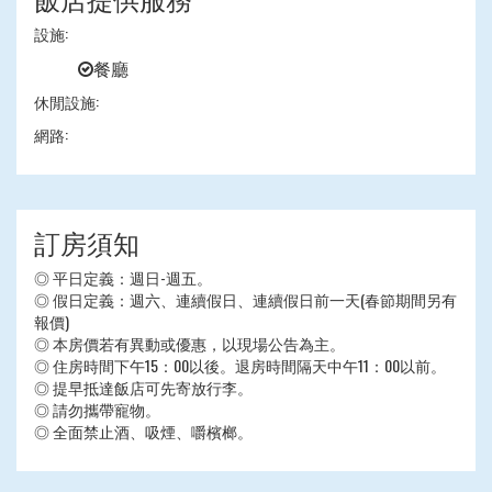
設施:
餐廳
休閒設施:
網路:
訂房須知
◎ 平日定義：週日-週五。
◎ 假日定義：週六、連續假日、連續假日前一天(春節期間另有
報價)
◎ 本房價若有異動或優惠，以現場公告為主。
◎ 住房時間下午15：00以後。退房時間隔天中午11：00以前。
◎ 提早抵達飯店可先寄放行李。
◎ 請勿攜帶寵物。
◎ 全面禁止酒、吸煙、嚼檳榔。