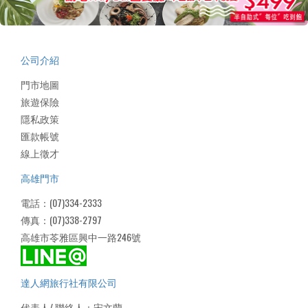
公司介紹
門市地圖
旅遊保險
隱私政策
匯款帳號
線上徵才
高雄門市
電話：(07)334-2333
傳真：(07)338-2797
高雄市苓雅區興中一路246號
達人網旅行社有限公司
代表人/ 聯絡人：宋文蘭