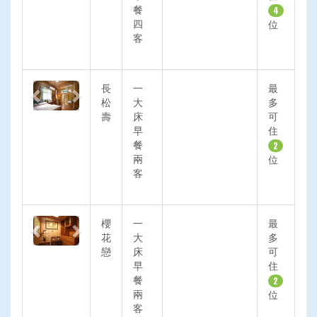
餐
4
四
位
客
Previous
Next
長
一
最
松
大
多
壽
床
可
早
住
餐
2
兩
位
客
Previous
Next
櫻
一
最
花
大
多
戀
床
可
早
住
餐
2
兩
位
客