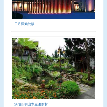
日月潭涵碧樓
溪頭新明山木屋渡假村