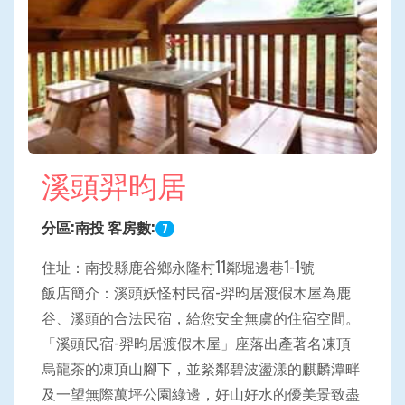
溪頭羿昀居
分區:南投 客房數:
7
住址：南投縣鹿谷鄉永隆村11鄰堀邊巷1-1號
飯店簡介：溪頭妖怪村民宿-羿昀居渡假木屋為鹿
谷、溪頭的合法民宿，給您安全無虞的住宿空間。
「溪頭民宿-羿昀居渡假木屋」座落出產著名凍頂
烏龍茶的凍頂山腳下，並緊鄰碧波盪漾的麒麟潭畔
及一望無際萬坪公園綠邊，好山好水的優美景致盡