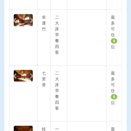
Previous
Next
幸
二
最
運
大
多
竹
床
可
早
住
餐
4
四
位
客
Previous
Next
七
二
最
里
大
多
香
床
可
早
住
餐
4
四
位
客
Previous
Next
桂
一
最