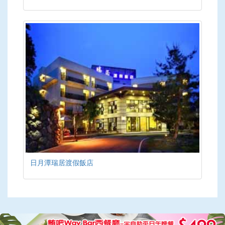
日月潭瑞居渡假飯店