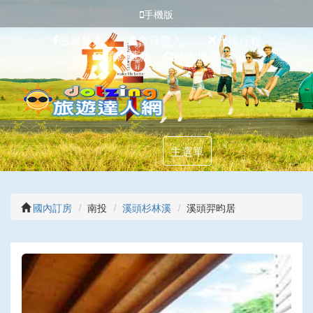
手機版
臉書登入
會員登入
代排行程
填寫匯款
站內搜尋
主選單
國內訂房
南投
溪頭杉林溪
溪頭羿昀居