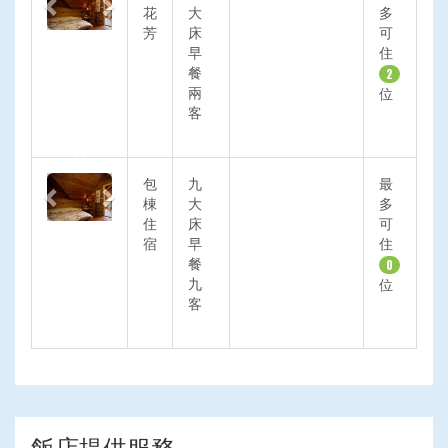
花
大
多
芳
床
可
早
住
餐
2
兩
位
客
Previous
Next
包
九
最
棟
大
多
住
床
可
宿
早
住
餐
0
九
位
客
飯店提供服務