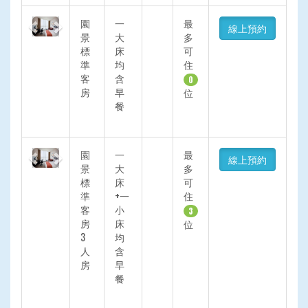
Previous
Next
園
一
最
線上預約
景
大
多
標
床
可
準
均
住
客
含
0
房
早
位
餐
Previous
Next
園
一
最
線上預約
景
大
多
標
床
可
準
+一
住
客
小
3
房
床
位
3
均
人
含
房
早
餐