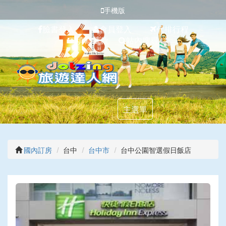
手機版
臉書登入
會員登入
代排行程
填寫匯款
站內搜尋
主選單
國內訂房
台中
台中市
台中公園智選假日飯店