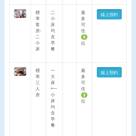
Previous
Next
標
二
最
線上預約
準
小
多
客
床
可
房-
均
住
二
含
0
小
早
位
床
餐
Previous
Next
標
一
最
線上預約
準
大
多
三
床
可
人
+一
住
房
小
3
床
位
均
含
早
餐