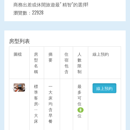
商務出差或休閒旅遊最" 精智"的選擇!
瀏覽數：22928
房型列表
圖檔
房
摘
住
人
線上預約
型
要
宿
數
名
包
限
稱
含
制
Previous
Next
標
一
最
線上預約
準
大
多
客
床
可
房-
均
住
ㄧ
含
0
大
早
位
床
餐