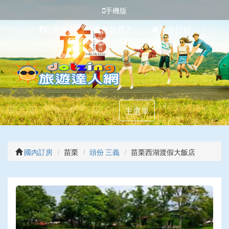
手機版
臉書登入
會員登入
代排行程
填寫匯款
站內搜尋
主選單
國內訂房
苗栗
頭份 三義
苗栗西湖渡假大飯店