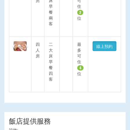
房
床
可
早
住
餐
2
兩
位
客
Previous
Next
四
二
最
線上預約
人
大
多
房
床
可
早
住
餐
4
四
位
客
飯店提供服務
設施: