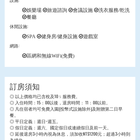
娛樂場
旅遊諮詢
會議設施
洗衣服務/乾洗
餐廳
休閒設施:
SPA
健身房/健身設施
遊戲室
網路:
區網和無線WiFi(免費)
訂房須知
◎ 以上價格均已含稅及10﹪服務費。
◎ 入住時間：15：00以後，退房時間： 11：00以前。
◎ 凡住宿者均可免費入園(投幣式設施除外)及附贈第二日早
餐。
◎ 平日定義：週日~週五。
◎ 假日定義：週六、國定假日或連續假日及前一天。
◎ 延後退房3小時內視為休息，須加收NT$1200元；超過3小時則
為續住。