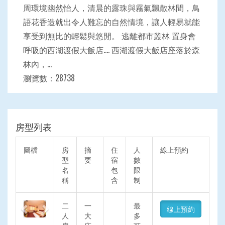
周環境幽然怡人，清晨的露珠與霧氣飄散林間，鳥
語花香造就出令人難忘的自然情境，讓人輕易就能
享受到無比的輕鬆與悠閒。 逃離都市叢林 置身會
呼吸的西湖渡假大飯店.... 西湖渡假大飯店座落於森
林內，...
瀏覽數：28738
房型列表
圖檔
房
摘
住
人
線上預約
型
要
宿
數
名
包
限
稱
含
制
Previous
Next
二
一
最
線上預約
人
大
多