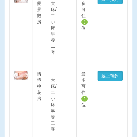
愛
大
多
景
床/
可
觀
二
住
房
小
0
床
位
早
餐
二
客
Previous
Next
情
一
最
線上預約
境
大
多
桃
床/
可
花
二
住
房
小
0
床
位
早
餐
二
客