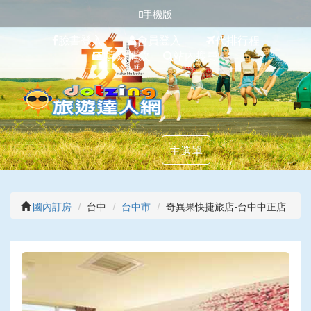
手機版
臉書登入
會員登入
代排行程
填寫匯款
站內搜尋
主選單
國內訂房
台中
台中市
奇異果快捷旅店-台中中正店