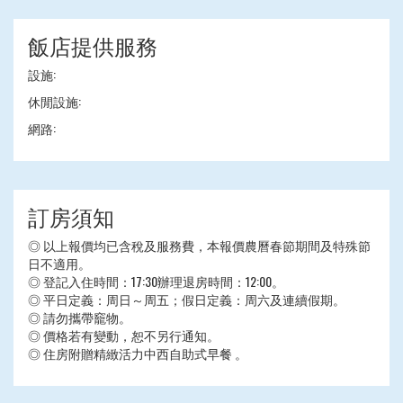
飯店提供服務
設施:
休閒設施:
網路:
訂房須知
◎ 以上報價均已含稅及服務費，本報價農曆春節期間及特殊節
日不適用。
◎ 登記入住時間：17:30辦理退房時間：12:00。
◎ 平日定義：周日～周五；假日定義：周六及連續假期。
◎ 請勿攜帶竉物。
◎ 價格若有變動，恕不另行通知。
◎ 住房附贈精緻活力中西自助式早餐 。