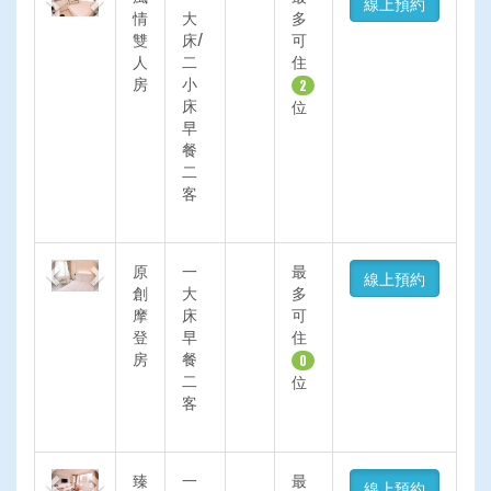
線上預約
情
大
多
雙
床/
可
人
二
住
房
小
2
床
位
早
餐
二
客
Previous
Next
原
一
最
線上預約
創
大
多
摩
床
可
登
早
住
房
餐
0
二
位
客
Previous
Next
臻
一
最
線上預約