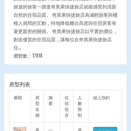
旅遊的旅客一踏進奇異果快捷旅店就能感受到清新
自然的住宿品質。 奇異果快捷旅店為減輕旅客與櫃
檯人員間的互動，特地降低櫃台高度與住宿房客有
著更親密的關係。 奇異果快捷旅店以平實的價位，
創造優質的住宿品質，讓每位在奇異果快捷旅店
住...
瀏覽數：17918
房型列表
圖檔
房
摘
住
人
線上預約
型
要
宿
數
名
包
限
稱
含
制
Previous
Next
風
一
最