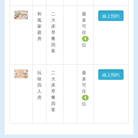
Previous
Next
和
二
最
線上預約
風
大
多
家
床
可
庭
早
住
房
餐
4
四
位
客
Previous
Next
玩
二
最
線上預約
味
大
多
四
床
可
人
早
住
房
餐
4
四
位
客