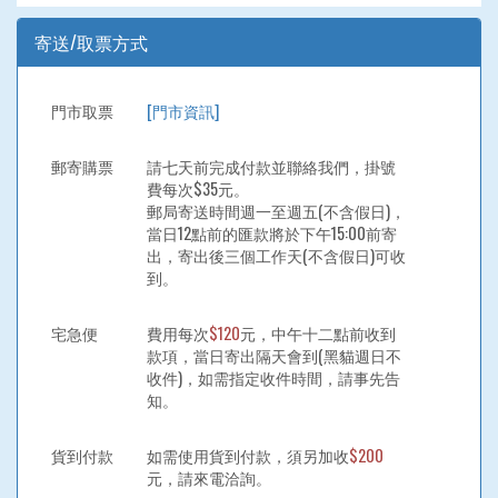
寄送/取票方式
門市取票
[門市資訊]
郵寄購票
請七天前完成付款並聯絡我們，掛號
費每次$35元。
郵局寄送時間週一至週五(不含假日)，
當日12點前的匯款將於下午15:00前寄
出，寄出後三個工作天(不含假日)可收
到。
宅急便
費用每次
$120
元，中午十二點前收到
款項，當日寄出隔天會到(黑貓週日不
收件)，如需指定收件時間，請事先告
知。
貨到付款
如需使用貨到付款，須另加收
$200
元，請來電洽詢。