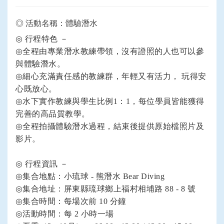
◎ 活動名稱：體驗潛水
◎
行程特色 －
◎
全程由專業潛水教練帶領，沒有證照的人也可以參
與體驗潛水。
◎
細心充滿責任感的教練群，年輕又有活力， 玩得安
心既放心。
◎
水下實作教練與學生比例1：1，每位學員皆能獲得
完善的高品質教學。
◎
全程拍攝體驗潛水過程，結束後提供原始檔照片及
影片。
◎
行程資訊 －
◎
集合地點：小琉球 - 熊潛水 Bear Diving
◎
集合地址：屏東縣琉球鄉上福村相埔路 88 - 8 號
◎
集合時間：每場次前 10 分鐘
◎
活動時間：每 2 小時一場