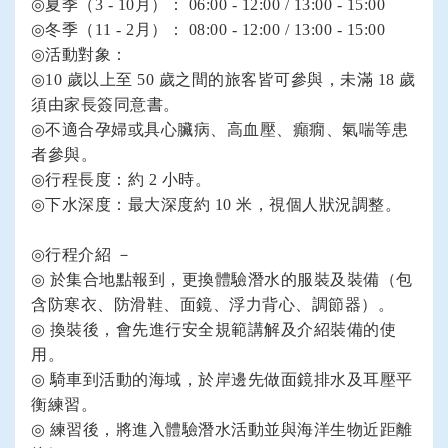
◎
夏季（3 - 10月）： 06:00 - 12:00 / 13:00 - 15:00
◎
冬季（11 - 2月）： 08:00 - 12:00 / 13:00 - 15:00
◎
活動對象：
◎
10 歲以上至 50 歲之間的旅客皆可參與，未滿 18 歲
須由家長簽同意書。
◎
不適合孕婦或具心臟病、高血壓、癲癇、氣喘等患
者參與。
◎
行程長度：約 2 小時。
◎
下水深度：最大深度約 10 米，視個人狀況調整。
◎
行程介紹 －
◎
於集合地點報到，更換體驗潛水的服裝及裝備（包
含防寒衣、防滑鞋、面鏡、浮力背心、調節器）。
◎
換裝後，會先進行安全規範講解及介紹裝備的使
用。
◎
騎車到活動的海域，於岸邊先做面鏡排水及耳壓平
衡練習。
◎
練習後，將進入體驗潛水活動並與海洋生物近距離