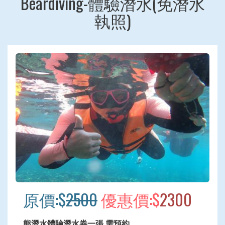
Beardiving-體驗潛水(免潛水
執照)
原價:$
2500
優惠價:$
2300
熊潛水體驗潛水券一張.需預約