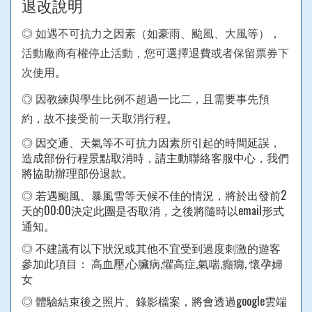
退改說明
◎ 如遇不可抗力之因素（如豪雨、颱風、大風等），
活動廠商有權停止活動，您可選擇退費或者保留票券下
次使用
。
◎ 因教練與學生比例不超過一比二，且需要事先預
約，故不接受前一天取消行程
。
◎
因交通、天氣等不可抗力因素所引起的時間延誤，
造成部份行程景點取消時，請主動聯絡客服中心，我們
將協助辦理部份退款。
◎
若遇颱風、暴風雪等天候不佳的情況，將於出發前2
天的00:00決定此團是否取消，之後將隨時以email形式
通知。
◎
不建議有以下狀況或其他不宜受到過度刺激的遊客
參加此項目： 高血壓,心臟病,懼高症,氣喘,癲癇, 懷孕婦
女
◎
體驗結束後之照片、錄影檔案，將會透過google雲端