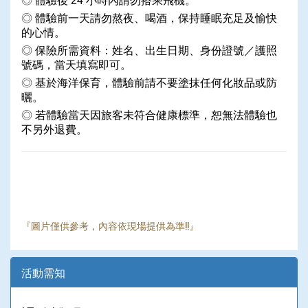
◎
體驗後 24 小時內請勿搭乘飛機。
◎
體驗前一天請勿熬夜、喝酒，保持睡眠充足及愉快
的心情。
◎
保險所需資料：姓名、出生日期、身份證號／護照
號碼，當天填寫即可。
◎
基於海洋保育，體驗前請不要塗抹任何化妝品或防
曬。
◎
若體驗當天因旅客未符合健康標準，恕無法體驗也
不另外退費。
『圖片僅供參考，內容依現場提供為準!!』
活動需知