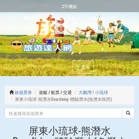
手機版
臉書登入
會員登入
代排行程
填寫匯款
站內搜尋
主選單
旅遊票券
遊艇 / 船票 / 交通
大鵬灣 / 小琉球
屏東小琉球-熊潛水Beardiving-體驗潛水(免潛水執照)
屏東小琉球-熊潛水