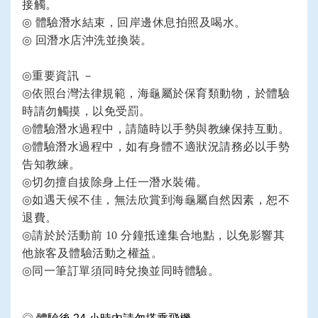
接觸。
◎
體驗潛水結束，回岸邊休息拍照及喝水。
◎
回潛水店沖洗並換裝。
◎
重要資訊 －
◎
依照台灣法律規範，海龜屬於保育類動物，於體驗
時請勿觸摸，以免受罰。
◎
體驗潛水過程中，請隨時以手勢與教練保持互動。
◎
體驗潛水過程中，如有身體不適狀況請務必以手勢
告知教練。
◎
切勿擅自拔除身上任一潛水裝備。
◎
如遇天候不佳，無法欣賞到海龜屬自然因素，恕不
退費。
◎
請於於活動前 10 分鐘抵達集合地點，以免影響其
他旅客及體驗活動之權益。
◎
同一筆訂單須同時兌換並同時體驗。