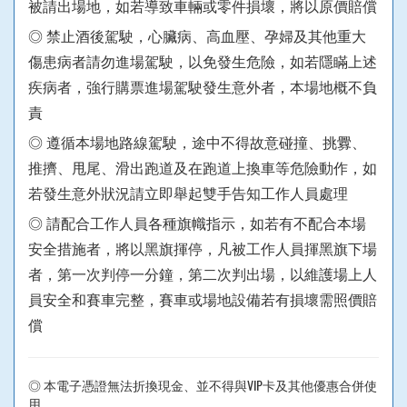
被請出場地，如若導致車輛或零件損壞，將以原價賠償
◎ 禁止酒後駕駛，心臟病、高血壓、孕婦及其他重大
傷患病者請勿進場駕駛，以免發生危險，如若隱瞞上述
疾病者，強行購票進場駕駛發生意外者，本場地概不負
責
◎ 遵循本場地路線駕駛，途中不得故意碰撞、挑釁、
推擠、甩尾、滑出跑道及在跑道上換車等危險動作，如
若發生意外狀況請立即舉起雙手告知工作人員處理
◎ 請配合工作人員各種旗幟指示，如若有不配合本場
安全措施者，將以黑旗揮停，凡被工作人員揮黑旗下場
者，第一次判停一分鐘，第二次判出場，以維護場上人
員安全和賽車完整，賽車或場地設備若有損壞需照價賠
償
◎ 本電子憑證無法折換現金、並不得與VIP卡及其他優惠合併使
用。