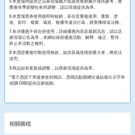
5.本賣場內提供之店家現場圖片或菜色食材圖片僅供參考，實
際會依季節變化有所調整，請以現場提供為準。
6.本賣場票券使用後即時核銷，若任意重複使用、重製、塗
改、影印、複製、偽造、散播等違法行為，經查獲移送法辦。
7.各項優惠不得合併使用，詳細優惠內容及最新訊息，請以店
家現場公告為準，本網站保留優惠活動、解釋、修正、暫停、
終止本活動之權利。
8.本憑證重複印製使用無效，如涉及偽造情節重大者，將依法
追究。
9.商品如有更新或調整，以商家現場提供為準。
*電子憑證下單後會收到簡訊，憑簡訊點開網址連結後出示字串
或QR CODE提供店家核銷。
相關圖檔