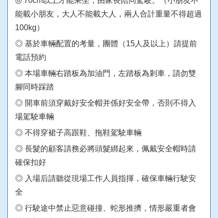
◎ 70cm以上才能乘坐，由家長陪同駕駛。（小朋友不
能載小朋友，大人不能載大人，兩人合計重量不得超過
100kg）
◎ 基於車輛配置的考量，團體（15人及以上）請提前
電話預約
◎ 本場車輛右踏板為加油門，左踏板為剎車，請勿雙
腳同時踩踏
◎ 開車前須穿戴好安全帽并係好安全帶，否則不得入
場駕駛車輛
◎ 不得穿裙子高跟鞋、拖鞋駕駛車輛
◎ 長髮的顧客請務必將頭髮綁起來，佩戴安全帽時請
確保扣好
◎ 入場后請聽從現場工作人員指揮，確保車輛行駛安
全
◎ 行駛途中禁止惡意碰撞、蛇形推擠，情形嚴重者會