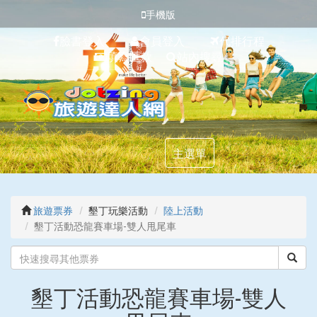
手機版
臉書登入
會員登入
代排行程
填寫匯款
站內搜尋
主選單
旅遊票券
墾丁玩樂活動
陸上活動
墾丁活動恐龍賽車場-雙人甩尾車
墾丁活動恐龍賽車場-雙人