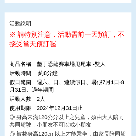
活動說明
※
請特別注意，活動需前一天預訂，不
接受當天預
訂
喔
商品名稱：墾丁恐龍賽車場甩尾車 -雙人
活動時間：
約
8分鐘
假日範圍：週六、日、連續假日、暑假7月1日-8
月31日、過年期間
活動人數：2人
使用期限：2024年12月31日止
◎ 身高未滿120公分以上之兒童，須由大人陪同
共同駕駛，小朋友不可以載小朋友。
◎ 被載身高120cm以上才能乘坐，由家長陪同駕