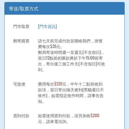
寄送/取票方式
門市取票
[門市資訊]
郵寄購票
請七天前完成付款並聯絡我們，掛號
費每次$35元。
郵局寄送時間週一至週五(不含假日)，
當日12點前的匯款將於下午15:00前寄
出，寄出後三個工作天(不含假日)可收
到。
宅急便
費用每次
$120
元，中午十二點前收到
款項，當日寄出隔天會到(黑貓週日不
收件)，如需指定收件時間，請事先告
知。
貨到付款
如需使用貨到付款，須另加收
$200
元，請來電洽詢。