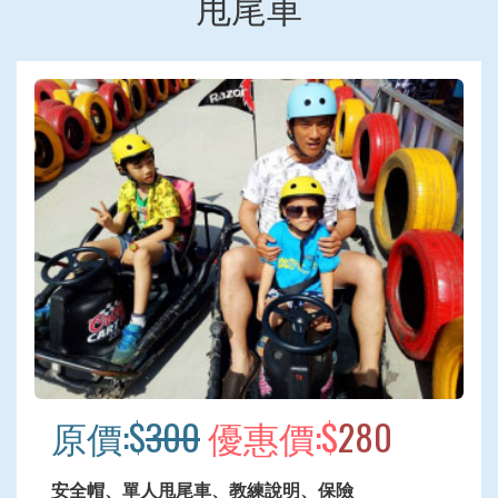
甩尾車
原價:$
300
優惠價:$
280
安全帽、單人甩尾車、教練說明、保險