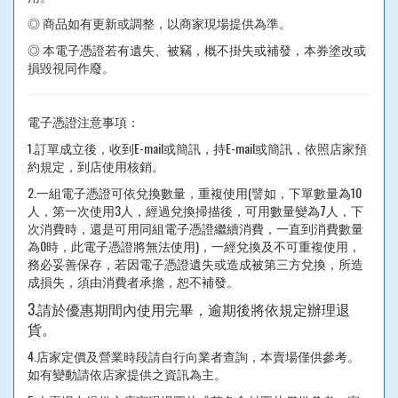
◎ 商品如有更新或調整，以商家現場提供為準。
◎ 本電子憑證若有遺失、被竊，概不掛失或補發，本券塗改或
損毀視同作廢。
電子憑證注意事項：
1.訂單成立後，收到E-mail或簡訊，持E-mail或簡訊，依照店家預
約規定，到店使用核銷。
2.一組電子憑證可依兌換數量，重複使用(譬如，下單數量為10
人，第一次使用3人，經過兌換掃描後，可用數量變為7人，下
次消費時，還是可用同組電子憑證繼續消費，一直到消費數量
為0時，此電子憑證將無法使用)，一經兌換及不可重複使用，
務必妥善保存，若因電子憑證遺失或造成被第三方兌換，所造
成損失，須由消費者承擔，恕不補發。
3.請於優惠期間內使用完畢，逾期後將依規定辦理退
貨。
4.店家定價及營業時段請自行向業者查詢，本賣場僅供參考。
如有變動請依店家提供之資訊為主。