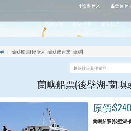
臉書登入
會員登
國外旅遊
國內訂房
票券達人
券
蘭嶼船票(後壁湖-蘭嶼或台東-蘭嶼)
蘭嶼船票(後壁湖-蘭嶼
原價:$
24
蘭嶼船票(後壁湖