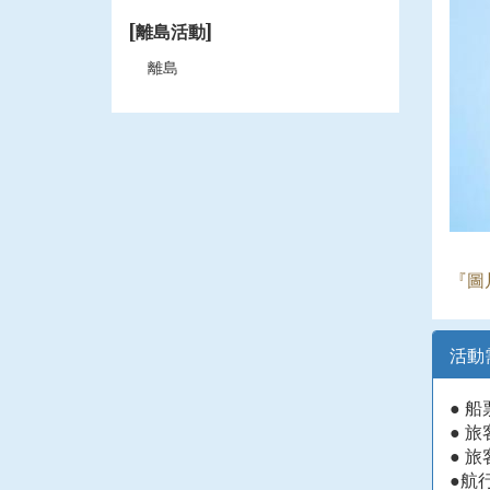
[離島活動]
離島
『圖
活動
●
船
●
旅
●
旅
●航