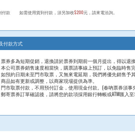
到付款
如需使用貨到付款，須另加收
$200
元，請來電洽詢。
及付款方式
票券多為短期促銷，退換請於票券到期前一個月提出，得以退
本公司票券銷售速度相當快，購票請事線上預訂，以免臨時售
如預約日期未至門市取票，又無來電延期，我們將優先銷售予
商品如有更新或調整，以商家現場提供為準。
門市取票付款，不用預付訂金，使用現金付款。(春吶票券須事先
郵寄票券訂單確認後，請將您的款項採用銀行轉帳或ATM匯入