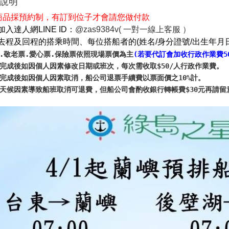
說明
商品採預約制，有訂到位子才會請您做付款
加入達人網
：
一對一線上客服 ）
LINE ID
@zas9384v(
去程及回程的搭乘時間、每位搭船者的
姓名
身分證號
出生年月
(
/
/
票.敬老票.愛心票.保險票依照現場票價為主
(若要代訂會加收行政作業費50
款完成後如因個人因素修改日期或班次，每次需收取$50/人行政作業費。
款完成後如因個人因素取消，船公司退票手續費以票面價之10%計。
遇天候因素導致船班取消可退費，但船公司會酌收銀行轉帳費$30元再請留