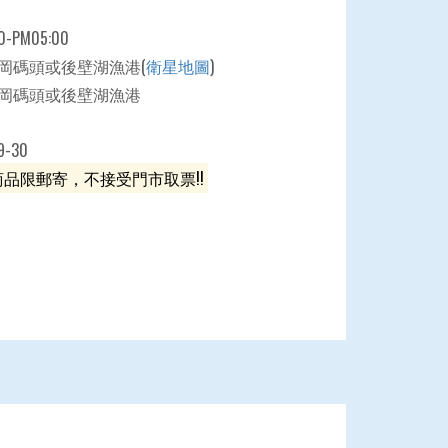
PM05:00
岡碼頭或後壁湖漁港(
衛星地圖
)
岡碼頭或後壁湖漁港
-30
商品限郵寄，不接受門市取票!!