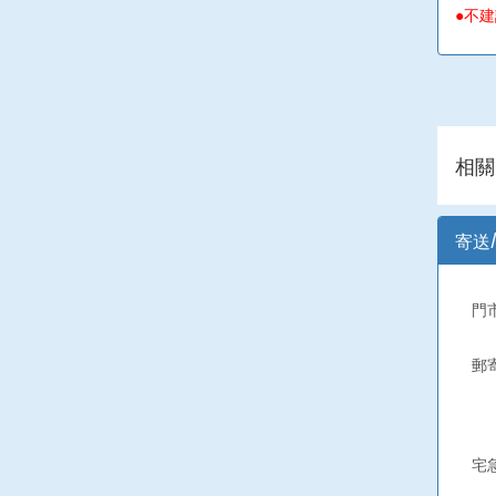
不建
●
相關
寄送
門
郵
宅