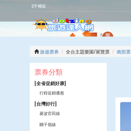
手機版
旅遊票券
全台主題樂園/展覽票
南部票
票券分類
[全省促銷好康]
行程促銷優惠
[台灣好行]
菱波官田線
關子嶺線