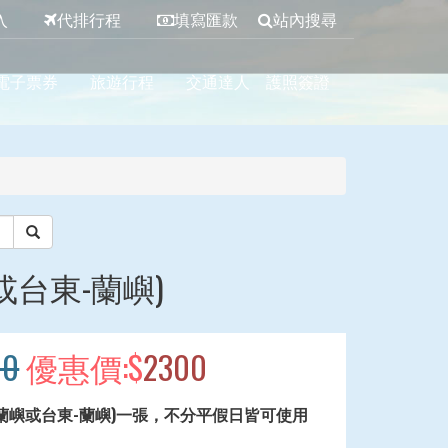
入
代排行程
填寫匯款
站內搜尋
電子票券
旅遊行程
交通達人
護照簽證
或台東-蘭嶼)
00
優惠價:$
2300
-蘭嶼或台東-蘭嶼)一張，不分平假日皆可使用