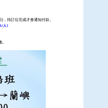
日
，待訂位完成才會通知付款。
)
/人)
意。