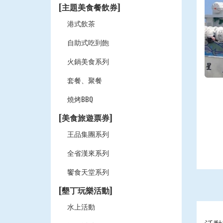
[主題美食餐飲券]
港式飲茶
自助式吃到飽
火鍋美食系列
套餐、聚餐
燒烤BBQ
[美食旅遊票券]
王品集團系列
全省漢來系列
饗食天堂系列
[墾丁玩樂活動]
水上活動