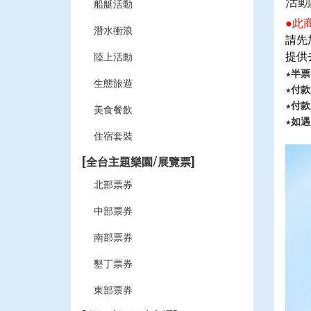
活動
船艇活動
此
●
潛水衝浪
請先
提供
陸上活動
★半
生態旅遊
★付
★付
美食餐飲
★如
住宿套裝
[全台主題樂園/展覽票]
北部票券
中部票券
南部票券
墾丁票券
東部票券