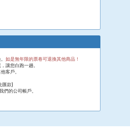
換。
如是無年限的票卷可退換其他商品！
完，讓您白跑一趟。
其他客戶。
匯款)
至我們的公司帳戶。