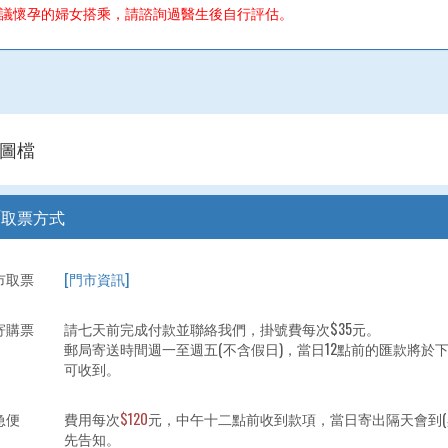
議懷孕的婦女搭乘，請諮詢過醫生後自行評估。
圖檔
/取票方式
市取票
[門市資訊]
寄購票
請七天前完成付款並聯絡我們，掛號費每次$35元。
郵局寄送時間週一至週五(不含假日)，當日12點前的匯款將於下午
可收到。
急便
費用每次
$120
元，中午十二點前收到款項，當日寄出隔天會到(
先告知。