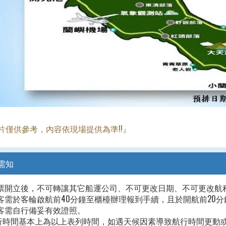
片僅供參考，內容依現場提供為準!!』
需知
票開立後，不可轉讓其它船運公司、不可更改日期、不可更改航程
客需於客輪啟航前40分鐘至櫃檯辦理報到手續，且於開航前20
客需自行備妥有效證照。
行時間基本上為以上表列時間，如遇天候因素導致航行時間更動